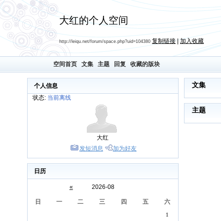
大红的个人空间
复制链接
|
加入收藏
http://leiqu.net/forum/space.php?uid=104380
空间首页
文集
主题
回复
收藏的版块
文集
个人信息
状态:
当前离线
主题
大红
发短消息
加为好友
日历
«
2026-08
日
一
二
三
四
五
六
1