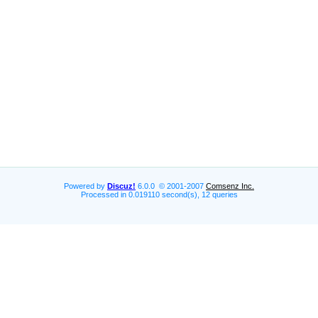
Powered by
Discuz!
6.0.0 © 2001-2007
Comsenz Inc.
Processed in 0.019110 second(s), 12 queries