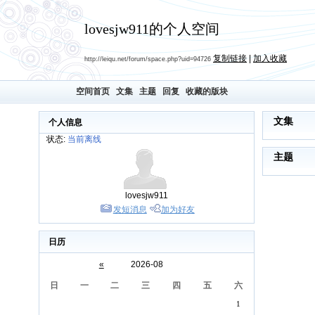
lovesjw911的个人空间
复制链接
|
加入收藏
http://leiqu.net/forum/space.php?uid=94726
空间首页
文集
主题
回复
收藏的版块
文集
个人信息
状态:
当前离线
主题
lovesjw911
发短消息
加为好友
日历
«
2026-08
日
一
二
三
四
五
六
1