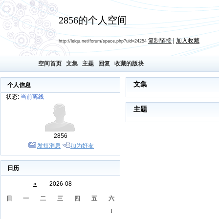
2856的个人空间
复制链接
|
加入收藏
http://leiqu.net/forum/space.php?uid=24254
空间首页
文集
主题
回复
收藏的版块
文集
个人信息
状态:
当前离线
主题
2856
发短消息
加为好友
日历
«
2026-08
日
一
二
三
四
五
六
1