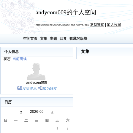
andycom009的个人空间
复制链接
|
加入收藏
http://leiqu.net/forum/space.php?uid=57669
空间首页
文集
主题
回复
收藏的版块
文集
个人信息
状态:
当前离线
andycom009
发短消息
加为好友
日历
«
2026-05
»
日
一
二
三
四
五
六
1
2