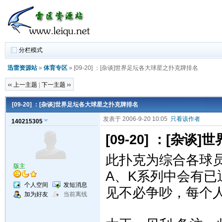
分栏模式
迅雷资源站
»
体育专区
» [09-20] ：[杂谈]世界足坛各大球星之扑克牌排名
‹‹ 上一主题
|
下一主题 ››
[09-20] ：[杂谈]世界足坛各大球星之扑克牌排名
发表于 2006-9-20 10:05
只看该作者
140215305
[09-20] ：[杂
此扑克为综合各球
版主
A、K系列中会有
个人空间
发短消息
见不必争吵，每个
加为好友
当前离线