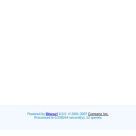
Powered by
Discuz!
6.0.0 © 2001-2007
Comsenz Inc.
Processed in 0.018244 second(s), 12 queries