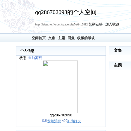
qq286702098的个人空间
复制链接
|
加入收藏
http://leiqu.net/forum/space.php?uid=16882
空间首页
文集
主题
回复
收藏的版块
文集
个人信息
状态:
当前离线
主题
qq286702098
发短消息
加为好友