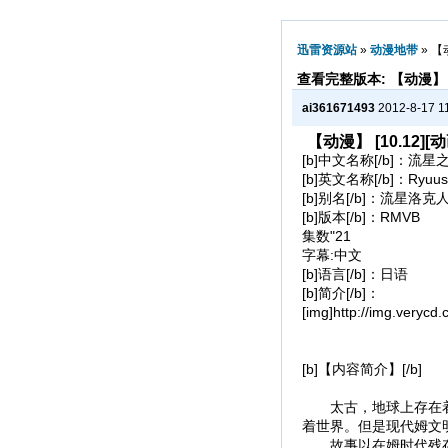
迅雷资源站
»
动漫地带
» 【
查看完整版本: 【动漫】 [
ai361671493
2012-8-17 1
【动漫】 [10.12]
[b]中文名称[/b]：流星之
[b]英文名称[/b]：Ryuuse
[b]别名[/b]：流星洛克人T
[b]版本[/b]：RMVB
集数"21
字幕:中文
[b]语言[/b]：日语
[b]简介[/b]：
[img]http://img.veryc
[b]【内容简介】[/b]
太古，地球上存在着一
着世界。但是现代姆文
故事以在姆时代残存下