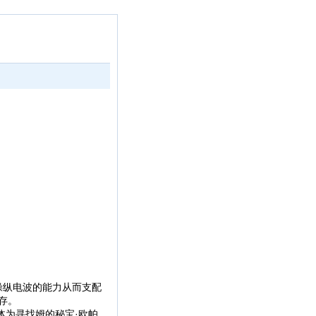
操纵电波的能力从而支配
存。
为寻找姆的秘宝·欧帕