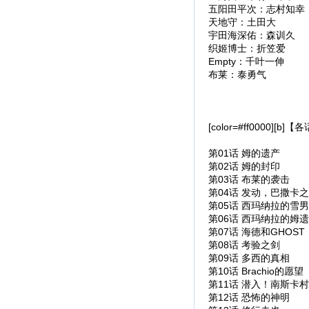
五阳田平次：志村知幸
天地守：土田大
宇田海深佑：森训久
织姬博士：折笠爱
Empty：千叶一伸
布莱：泰勇气
[color=#ff0000][b]【
第01话 姆的遗产
第02话 姆的封印
第03话 布莱的袭击
第04话 发动，巴撒卡
第05话 西玛纳拉的雪男
第06话 西玛纳拉的姆
第07话 海德和GHOST
第08话 考验之剑
第09话 多西的真相
第10话 Brachio的愿望
第11话 潜入！南斯卡村
第12话 恐怖的神明