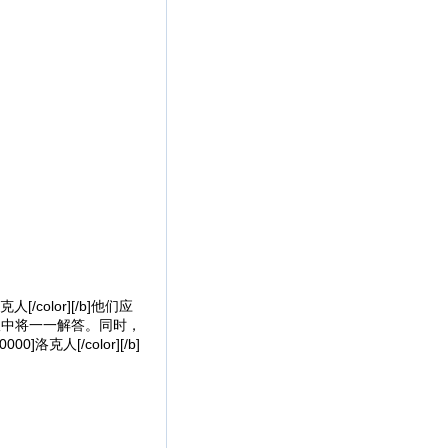
/color][/b]他们应
版中将一一解答。同时，
克人[/color][/b]