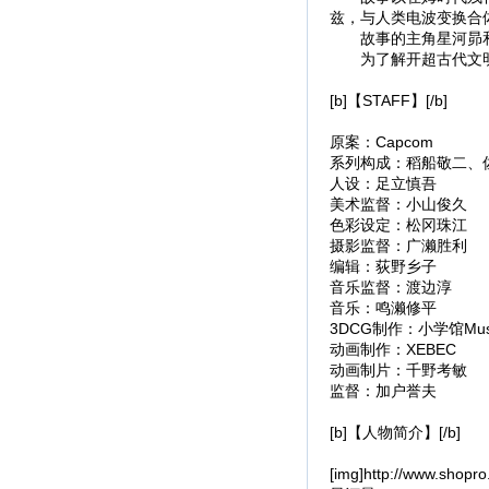
兹，与人类电波变换合
故事的主角星河昴和W
为了解开超古代文明
[b]【STAFF】[/b]
原案：Capcom
系列构成：稻船敬二、
人设：足立慎吾
美术监督：小山俊久
色彩设定：松冈珠江
摄影监督：广濑胜利
编辑：荻野乡子
音乐监督：渡边淳
音乐：鸣濑修平
3DCG制作：小学馆Music&D
动画制作：XEBEC
动画制片：千野考敏
监督：加户誉夫
[b]【人物简介】[/b]
[img]http://www.shopro