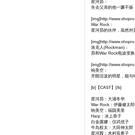
星河昴：
失去父亲的他一蹶不振，和
[img]http://www.shopro
War Rock：
星河昴的伙伴，虽然对
[img]http://www.shopro
洛克人(Rockman)：
昴和War Rock电波
[img]http://www.shopro
响美空：
开朗活泼的明星，能与电波
[b]【CAST】[/b]
星河昴：大浦冬华
War Rock：伊藤健太郎
响美空：福园美里
Harp：冰上恭子
白金露娜：仪武优子
牛岛权太：大田伸太郎
星河茜：木村亚希子