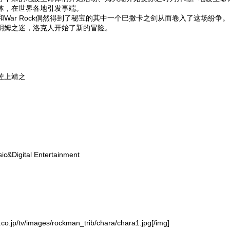
体，在世界各地引发事端。
ar Rock偶然得到了秘宝的其中一个巴撒卡之剑从而卷入了这场纷争。
姆之迷，洛克人开始了新的冒险。
佐上靖之
igital Entertainment
.co.jp/tv/images/rockman_trib/chara/chara1.jpg[/img]