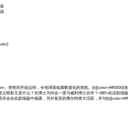
帕兹
夺战
lor]
um」突然间开始运转，令地球面临着数据化的危机。[b][color=#ff0000]洛克人[
星云暗影又是什么？光博士为何会一度与威利博士合作？<BR>此话剧场
在此剧场版中揭露，另外复苏的弗尔特将大活跃，并与[b][color=#ff0000]洛