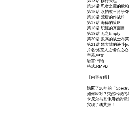
第13话 修行去也
第14话 忍者之屋的欧
第15话 欧帕兹三角争
第16话 荒唐的作战!?
第17话 海德的策略
第18话 织姬的真面目
第19话 无之Empty
第20话 孤高的战士布莱
第21话 姆大陆的决斗[/co
片名:洛克人之钢铁之心
字幕:中文
语言:日语
格式:RMVB
【内容介绍】
隐匿了20年的「Spectr
如何应对？突然出现的
卡尼尔与其使用者的背景亦会
实现了魂共振！